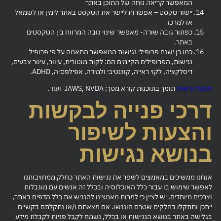
המאפשר קריאה נוחה של התוכן באתר
יישור טקסט – אפשרות ליישר את הטקסט באתר לימין או לשמאל
או למרכז
כפתור גובה שורה- מאפשר שינוי גובה המרווח בין הטקסטים
באתר.
כמו כן ישנם פרופילי נגישות המאפשר התאמה על פי פרופיל
נגישות, הפרופילים הקיימים הם: לקות מוטורית, עיוור, עיוור צבעים,
דיסלקציה, לקוי ראייה, קוגנטיבי ולמידה, אפילפסיה, ADHD.
תוסף נגישות
תומך בתוכנות קורא מסך: JAWS, NVDA ועוד.
דרכי פנייה לבקשות
והצעות לשיפור
בנושא נגישות
אנחנו ממשיכים במאמצים לשפר את נגישות האתר כחלק ממחויבותנו
לאפשר שימוש בו עבור כלל האוכלוסיה ובכלל זה אנשים עם מוגבלות
וצרכים מיוחדים. יש לציין כי למרות מאמצינו להנגיש את כלל הדפים באתר,
ייתכן ותתקלו בחלקים שטרם הונגשו. אם מצאתם ו/או נתקלתם בקשיים
בגלישה באתר בנושא הנגישות או בכלל, נשמח לקבל פניות לקבלת מידע