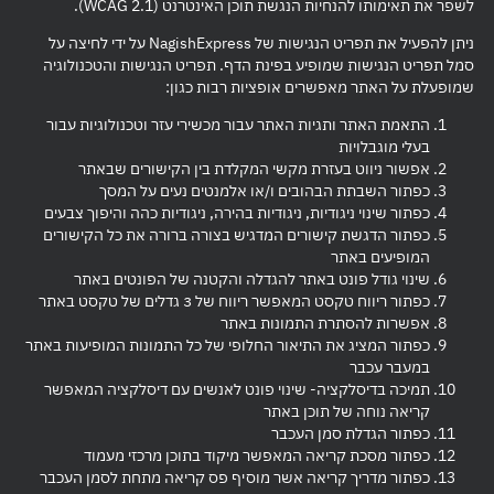
לשפר את תאימותו להנחיות הנגשת תוכן האינטרנט (WCAG 2.1).
ניתן להפעיל את תפריט הנגישות של NagishExpress על ידי לחיצה על
סמל תפריט הנגישות שמופיע בפינת הדף. תפריט הנגישות והטכנולוגיה
שמופעלת על האתר מאפשרים אופציות רבות כגון:
התאמת האתר ותגיות האתר עבור מכשירי עזר וטכנולוגיות עבור
בעלי מוגבלויות
אפשור ניווט בעזרת מקשי המקלדת בין הקישורים שבאתר
כפתור השבתת הבהובים ו/או אלמנטים נעים על המסך
כפתור שינוי ניגודיות, ניגודיות בהירה, ניגודיות כהה והיפוך צבעים
כפתור הדגשת קישורים המדגיש בצורה ברורה את כל הקישורים
המופיעים באתר
שינוי גודל פונט באתר להגדלה והקטנה של הפונטים באתר
כפתור ריווח טקסט המאפשר ריווח של 3 גדלים של טקסט באתר
אפשרות להסתרת התמונות באתר
כפתור המציג את התיאור החלופי של כל התמונות המופיעות באתר
במעבר עכבר
תמיכה בדיסלקציה- שינוי פונט לאנשים עם דיסלקציה המאפשר
קריאה נוחה של תוכן באתר
כפתור הגדלת סמן העכבר
כפתור מסכת קריאה המאפשר מיקוד בתוכן מרכזי מעמוד
כפתור מדריך קריאה אשר מוסיף פס קריאה מתחת לסמן העכבר